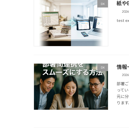
紙や
DX
202
test e
情報
DX
202
部署ご
ってい
元に分
ります。