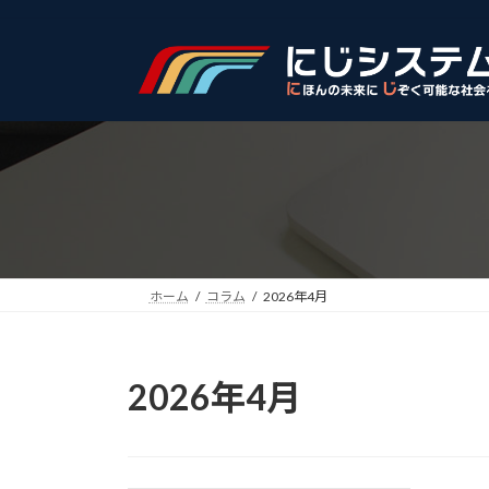
コ
ナ
ン
ビ
テ
ゲ
ン
ー
ツ
シ
へ
ョ
ス
ン
キ
に
ッ
移
プ
動
ホーム
コラム
2026年4月
2026年4月